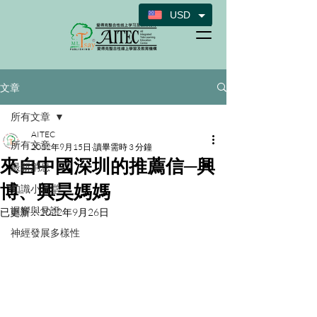
USD
文章
所有文章
AITEC
所有文章
2022年9月15日
讀畢需時 3 分鐘
來自中國深圳的推薦信─興
最新消息
博、興昊媽媽
知識小講堂
迴響與見證
已更新：
2022年9月26日
神經發展多樣性