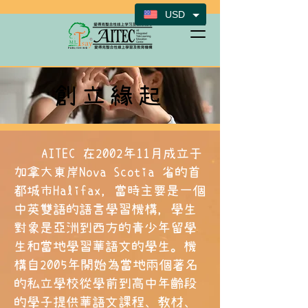
USD
創立緣起
AITEC 在2002年11月成立于
加拿大東岸Nova Scotia 省的首
都城市Halifax，當時主要是一個
中英雙語的語言學習機構，學生
對象是亞洲到西方的青少年留學
生和當地學習華語文的學生。機
構自2005年開始為當地兩個著名
的私立學校從學前到高中年齡段
的學子提供華語文課程、教材、