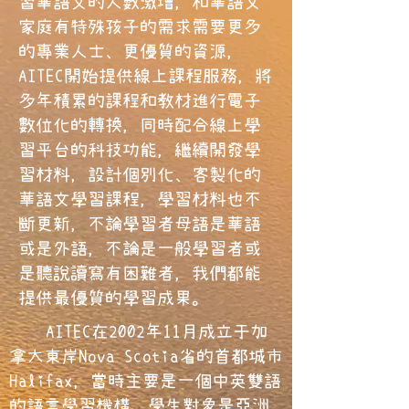
習華語文的人數激增，和華語文
家庭有特殊孩子的需求需要更多
的專業人士、更優質的資源，
AITEC開始提供線上課程服務，將
多年積累的課程和教材進行電子
數位化的轉換，同時配合線上學
習平台的科技功能，繼續開發學
習材料，設計個別化、客製化的
華語文學習課程，學習材料也不
斷更新，不論學習者母語是華語
或是外語，不論是一般學習者或
是聽說讀寫有困難者，我們都能
提供最優質的學習成果。
AITEC在2002年11月成立于加
拿大東岸Nova Scotia省的首都城市
Halifax，當時主要是一個中英雙語
的語言學習機構，學生對象是亞洲