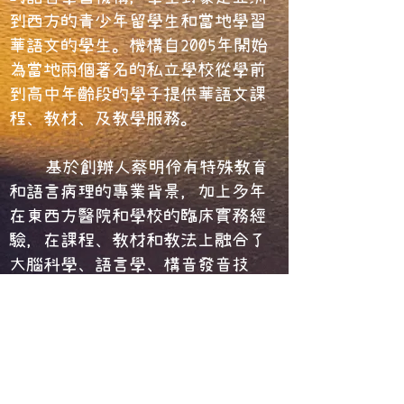
到西方的青少年留學生和當地學習
華語文的學生。機構自2005年開始
為當地兩個著名的私立學校從學前
到高中年齡段的學子提供華語文課
程、教材、及教學服務。
基於創辦人蔡明伶有特殊教育
和語言病理的專業背景，加上多年
在東西方醫院和學校的臨床實務經
驗，在課程、教材和教法上融合了
大腦科學、語言學、構音發音技
巧、心理語言學、教育學及語言發
展等多領域的專業知識，加上對於
學習者的學習風格、可能遇到的困
難都能快速的掌握，經營理念皆以
學習者能得到最大效益的學習成果