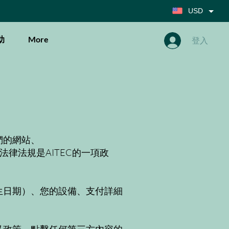
USD
助
More
登入
們的網站、
律法規是AITEC的一項政
生日期）、您的設備、支付詳細