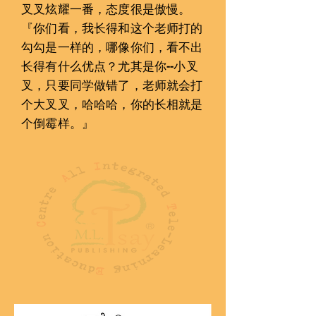
叉叉炫耀一󠇢番，态度很是傲慢。
『你们看，我长得󠇡和这个󠇡老师打的
勾勾是一󠇡样󠇡的，哪像你们，看不出
长得有什么优点？尤其是你--小叉
叉，只要同学做错了，老师就会打
个大叉叉，哈哈哈，你的长相就是
个󠇡倒霉样󠇡。』