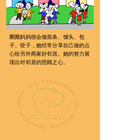
圈圈妈妈很会󠇢做面条、馒头󠇡、包
子󠇡、饺子󠇡，她经常分享自己做的点
心给另外两家好邻居。她的努力展
现出对邻居的照顾之心。