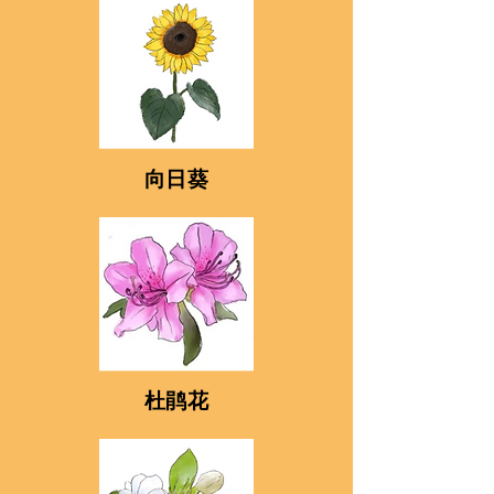
向日葵
杜鹃花