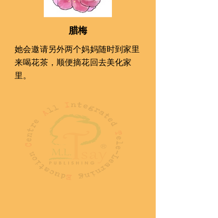
腊梅
她会󠇢邀请另外两个󠇡妈妈随时到家里
来喝花茶，顺便摘花回去美化家
里。