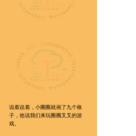
说着说着，小圈圈就画了九个󠇡格
子󠇡，他说我们来玩圈圈叉叉的游
戏󠇡。