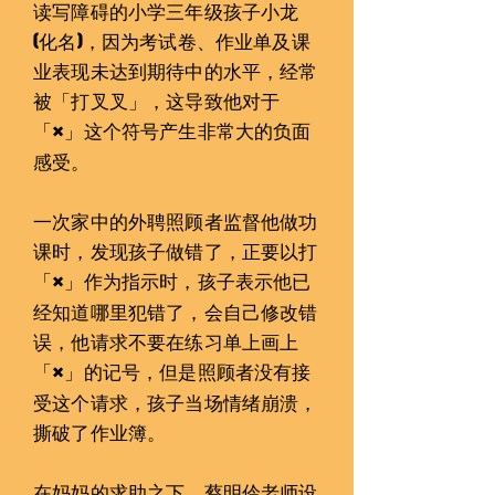
读写障碍的小学三年级孩子󠇡小龙
(化名)，因为󠇡考试卷、作业单及课
业表现未达到期待中的水平，经常
被「打叉叉」，这导致他对于
「
」这个符号产生非常大的负面
×
感受。
​一󠇡次家中的外聘照顾者监督他做功
课时，发现孩子󠇡做错了，正要以打
「
」作为󠇡指示时，孩子󠇡表示他已
×
经知道哪里犯错了，会自己修改错
误，他请求不󠇡要在练习单上画上
「
」的记号，但是照顾者没有接
×
受这个󠇡请求，孩子󠇡当场情绪崩溃，
撕破了作业簿。
在妈妈的求助之下，蔡明伶老师设