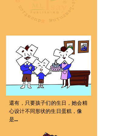
󠇢還有，只要孩子󠇡们的生日，她会󠇢精
心设计不同形状的生日蛋糕，像
是…