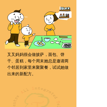
叉叉妈妈很会󠇢做披萨，面包、饼
干、蛋糕，每个󠇡周末她总是邀请两
个󠇡邻居到家里来聚聚餐，试试她做
出来的新配方。