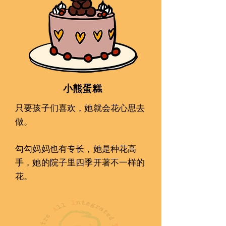
小熊蛋糕
只要孩子󠇡们喜欢，她就会󠇢花心思去
做。
勾勾妈妈也有专长，她是种󠇡花高
手，她的院子󠇡里四季开󠇣著不一󠇡样󠇡的
花。