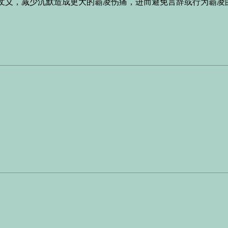
仗义，减少沉默造成更大的霸凌伤痛，进而避免言辞或行为霸凌