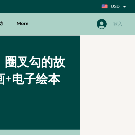
USD
助
More
登入
）圈叉勾的故
画+电子绘本