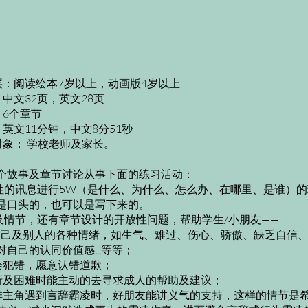
层：阅读绘本7岁以上，动画版4岁以上
中文32页，英文28页
：6个章节
英文11分钟，中文8分51秒
对象： 学校老师及家长。
个故事及章节讨论从事下面的练习活动：
实性的讯息进行5W（是什么、为什么、怎么办、在哪里、是谁）
是口头的，也可以是写下来的。
色及情节，还有章节设计的开放性问题，帮助学生/小朋友——
觉自己及别人的各种情绪，如生气、难过、伤心、骄傲、缺乏自信
自己的认同价值感...等等；
免会犯错，愿意认错道歉；
对挫折及困难时能主动的去寻求成人的帮助及建议；
情安排主角遇到言辞霸凌时，好朋友能讲义气的支持，这样的情节是