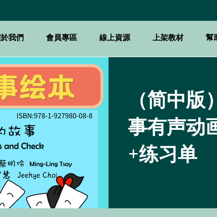
關於我們
會員專區
線上資源
上架教材
幫
（简中版
事有声动
+练习单