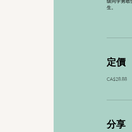
级同学勇敢
生。
定價
CA$28.88
分享