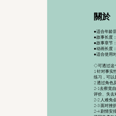
關於
●适合年龄
●故事长度：
●故事章节
●动画长度：
●适合使用
◇可透过这
1 针对事
练习，可以
2 透过角
2-1去察
评价、失去对
2-2 人难
2-3 面
2-4 剧