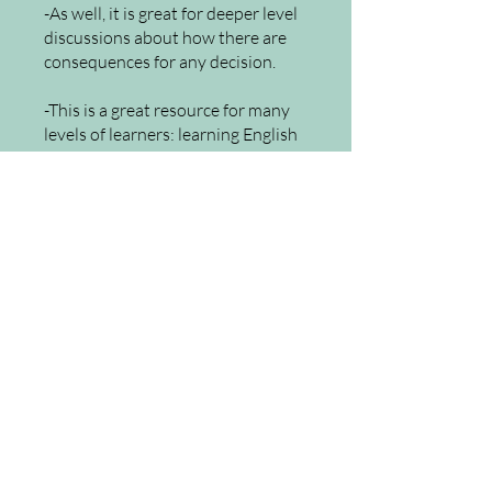
-As well, it is great for deeper level
discussions about how there are
consequences for any decision.
-This is a great resource for many
levels of learners: learning English
or Chinese as a foreign language
that helps to broaden a
perspective of the story plot.
定價
CA$8.88
分享