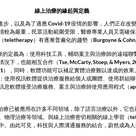
線上治療的緣起與定義
著通訊科技的進步，以及為了適應
 Covid-19 
疫情的影響，人們正在改
情較為嚴重，民眾活動範圍受限，醫療專業人員又需確保
（
teletherapy
）有逐漸普遍化的趨勢（
Burgoyne & Cohn
情況下，也能相互合作（
Tse, McCarty, Stoep, & Myers, 2
21
），同時，軟體功能可以補足實體治療難以達成的效果
：使用視訊軟體提供治療服務給個人或團體、使用群組聊
訊息軟體接受治療服務、案主與治療師使用應用程式（
ap
、物理治療等領域。與線上治療密切相關的線上學習（
te
中。由此可見，科技與人際溝通服務的結合，蔚然成為人