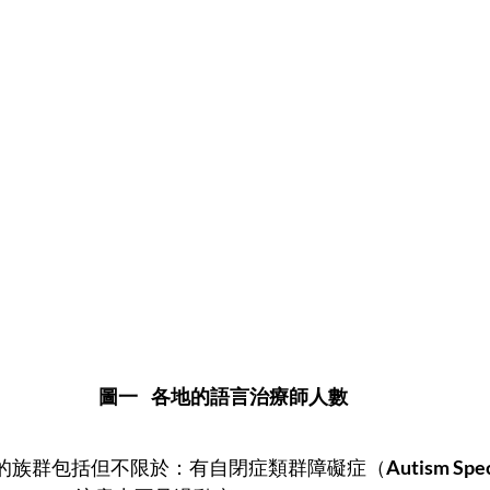
圖一    各地的語言治療師人數
 有語言治療需求的族群包括但不限於：有自閉症類群障礙症（
Autism Spe