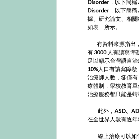
Disorder
，以下簡稱
Disorder
，以下簡稱
據、研究論文、相關
如表一所示。
          有
有 
3000 
人有讀寫障
足以顯示台灣語言治
10%
人口有讀寫障礙
治療師人數，卻僅有 
療體制，學校教育單
治療服務都只能是蜻
           此外，
ASD、A
在全世界人數有逐年
           線上治療可以如何改善語言治療師供不應求的情形？可能會有人提問：既然語言治療師人