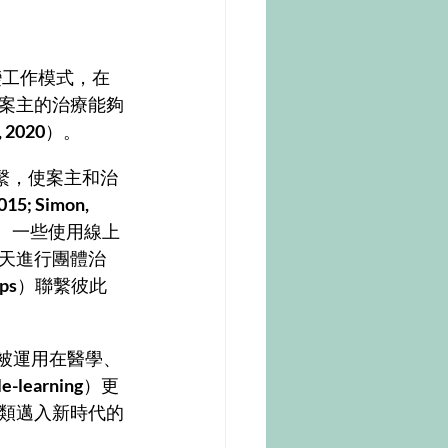
變工作模式，在
案主的治療能夠
, 2020
）。
015; Simon, 
。一些使用線上
天進行團體治
ps
）聯繫彼此
le-learning
）更
類邁入新時代的