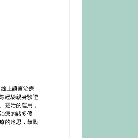
入線上語言治療
際經驗親身驗證
、靈活的運用，
治療的諸多優
療的迷思，鼓勵