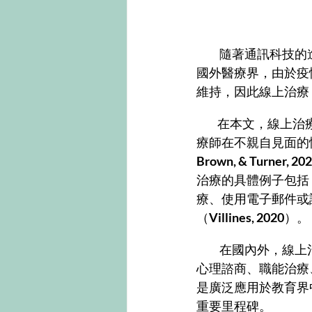
           隨
國外醫療界，由於疫
維持，因此線上治療
          在本文，線上治療的定義為：使用科技工具，輔助案主與治療師的遠端聯繫，使案主和治
療師在不親自見面的
Brown, & Turner, 20
治療的具體例子包括
療、使用電子郵件或
（
Villines, 2020
）。
           在國內外，線上治療已被應用在許多不同領域，除了語言治療以外，它也被運用在醫學、
心理諮商、職能治療
是廣泛應用於教育界
重要里程碑。