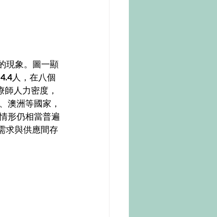
 
4.4
人，在八個
療師人力密度，
、澳洲等國家，
情形仍相當普遍
需求與供應間存