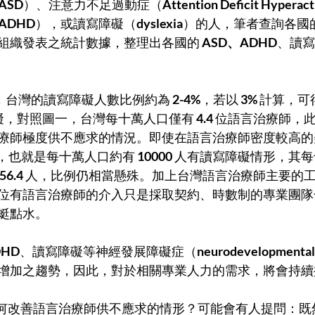
 ASD
）、注意力不足過動症（
Attention Deficit Hyperacti
 ADHD
），或讀寫障礙（
dyslexia
）的人，筆者查詢各國
組織發表之統計數據，整理出各國的
 ASD、ADHD
、讀寫
資料來源指出，台灣的讀寫障礙人數比例約為 
2-4%
，若以 
3%
 計算，
礙，對照圖一，台灣每十萬人口僅有 
4.4 
位語言治療師，
療師極度供不應求的情況。即使在語言治療師密度較高的
，也就是每十萬人口約有 
10000 
人有讀寫障礙情形，其每
56.4
 人，比例仍相當懸殊。加上台灣語言治療師主要的
位有語言治療師的介入只是採取契約、時數制的專業團隊
蜓點水。
DHD
、讀寫障礙等神經發展障礙症（
neurodevelopmental 
增加之趨勢，因此，對於相關專業人力的需求，將會持續